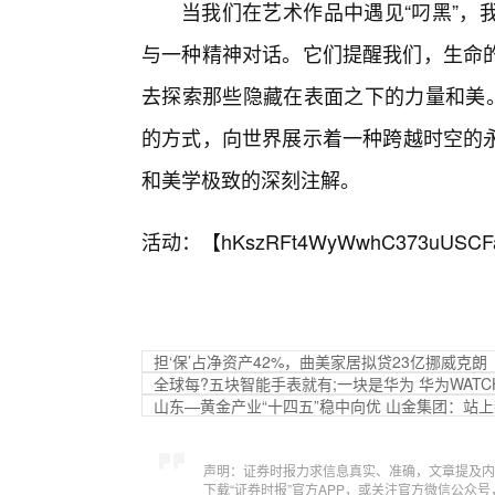
当我们在艺术作品中遇见“叼黑”，
与一种精神对话。它们提醒我们，生命
去探索那些隐藏在表面之下的力量和美。
的方式，向世界展示着一种跨越时空的
和美学极致的深刻注解。
活动：【
hKszRFt4WyWwhC373uUSCF
担‘保’占净资产42%，曲美家居拟贷23亿挪威克朗
全球每?五块智能手表就有;一块是华为 华为WATCH
山东—黄金产业“十四五”稳中向优 山金集团：站
声明：证券时报力求信息真实、准确，文章提及内
下载“证券时报”官方APP，或关注官方微信公众