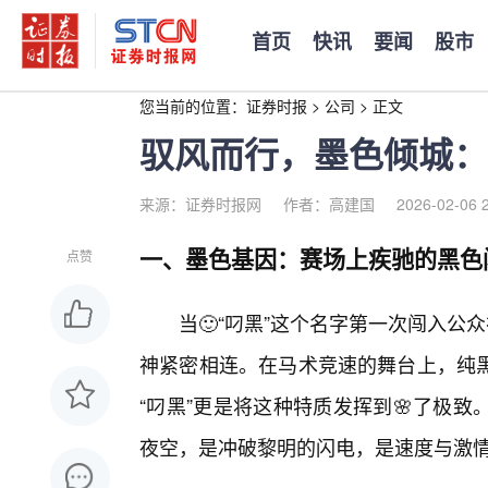
首页
快讯
要闻
股市
您当前的位置：
证券时报
>
公司
>
正文
驭风而行，墨色倾城：
来源：证券时报网
作者：高建国
2026-02-06 
一、墨色基因：赛场上疾驰的黑色
点赞
当🙂“叼黑”这个名字第一次闯入
神紧密相连。在马术竞速的舞台上，纯
“叼黑”更是将这种特质发挥到🌸了极致
夜空，是冲破黎明的闪电，是速度与激