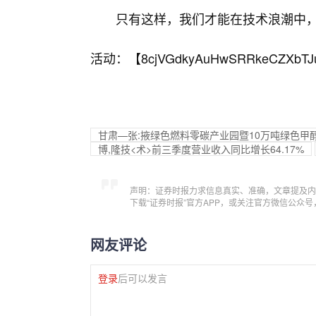
只有这样，我们才能在技术浪潮中
活动：【
8cjVGdkyAuHwSRRkeCZXbTJ
甘肃—张:掖绿色燃料零碳产业园暨10万吨绿色甲
博,隆技<术>前三季度营业收入同比增长64.17%
声明：证券时报力求信息真实、准确，文章提及内
下载“证券时报”官方APP，或关注官方微信公众
网友评论
登录
后可以发言