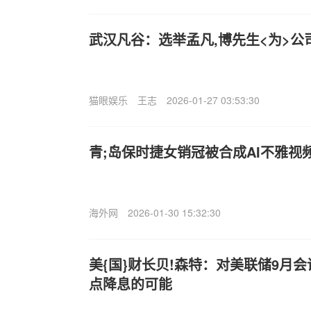
武汉凡谷：选举孟凡,博先生<为>
猫眼娱乐
王志
2026-01-27 03:53:30
青;岛保时捷女销冠被合成AI不雅视
海外网
2026-01-30 15:32:30
美{国}财长贝!森特：对美联储9月会
点降息的可能