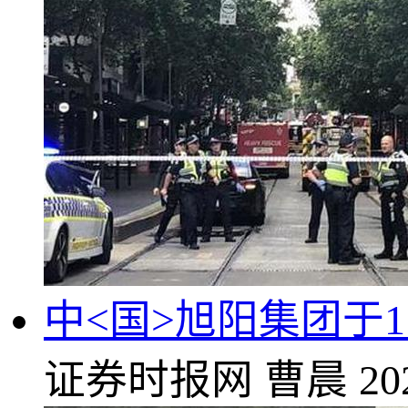
中<国>旭阳集团于11
证券时报网
曹晨
20