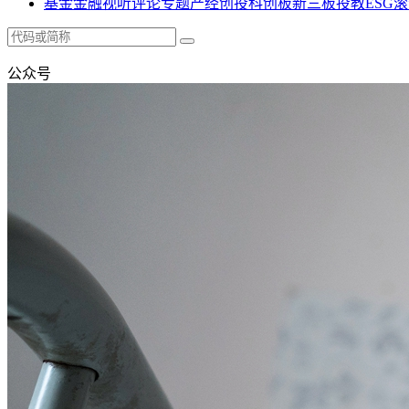
基金
金融
视听
评论
专题
产经
创投
科创板
新三板
投教
ESG
滚
公众号