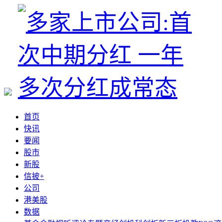
首页
快讯
要闻
股市
新股
信披+
公司
港美股
数据