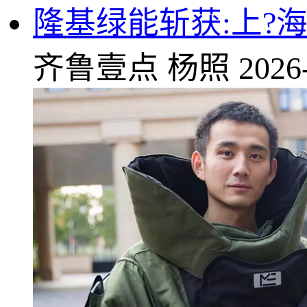
隆基绿能斩获:上?
齐鲁壹点
杨照
2026